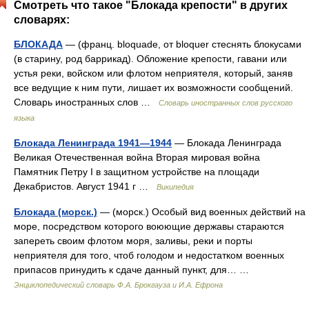
Смотреть что такое "Блокада крепости" в других
словарях:
БЛОКАДА
— (франц. bloquade, от bloquer стеснять блокусами
(в старину, род баррикад). Обложение крепости, гавани или
устья реки, войском или флотом неприятеля, который, заняв
все ведущие к ним пути, лишает их возможности сообщений.
Словарь иностранных слов …
Словарь иностранных слов русского
языка
Блокада Ленинграда 1941—1944
— Блокада Ленинграда
Великая Отечественная война Вторая мировая война
Памятник Петру I в защитном устройстве на площади
Декабристов. Август 1941 г …
Википедия
Блокада (морск.)
— (морск.) Особый вид военных действий на
море, посредством которого воюющие державы стараются
запереть своим флотом моря, заливы, реки и порты
неприятеля для того, чтоб голодом и недостатком военных
припасов принудить к сдаче данный пункт, для… …
Энциклопедический словарь Ф.А. Брокгауза и И.А. Ефрона