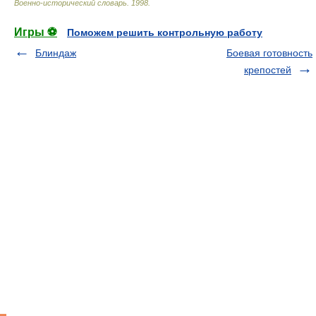
Военно-исторический словарь
.
1998
.
Игры ⚽
Поможем решить контрольную работу
Блиндаж
Боевая готовность
крепостей