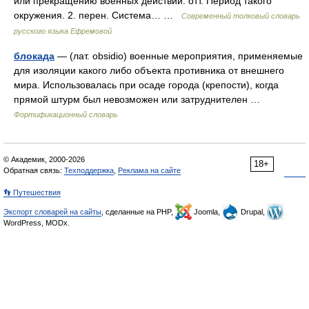
или прекращению военных действий. отт. Период такого
окружения. 2. перен. Система… …
Современный толковый словарь
русского языка Ефремовой
блокада
— (лат. obsidio) военные мероприятия, применяемые
для изоляции какого либо объекта противника от внешнего
мира. Использовалась при осаде города (крепости), когда
прямой штурм был невозможен или затруднителен …
Фортификационный словарь
© Академик, 2000-2026
18+
Обратная связь:
Техподдержка
,
Реклама на сайте
👣 Путешествия
Экспорт словарей на сайты
, сделанные на PHP,
Joomla,
Drupal,
WordPress, MODx.